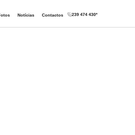
239 474 430*
239 474 430*
Fotos
Fotos
Notícias
Notícias
Contactos
Contactos