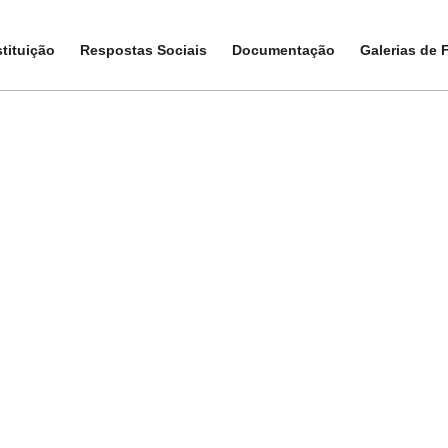
E-2025
stituição
stituição
Respostas Sociais
Respostas Sociais
Documentação
Documentação
Galerias de 
Galerias de 